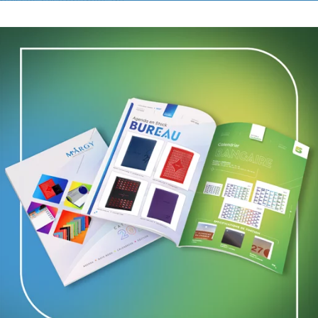
 baisses raisonnables de
gistre une baisse de -4,2%.
ellement pour la presse gratuite (-5%
citaire, qui note un important recul de
 nationaux (-9,4%) et la presse
retiennent de moins en moins les
 les magazine devraient accuser une
uvelle fois avec une hausse
ation très nette des investissements
 etc…), avec une hausse de +10,8% par
lace de choix dans les plans média des