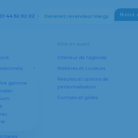
Nous 
01 44 52 02 02
Devenez revendeur Margy
Mise en avant
tock
Intérieur de l’agenda
ssionnels
Matières et couleurs
Reliures et options de
otre gamme
personnalisation
nalier
Formats et grilles
dium
é
eau
he
citaires