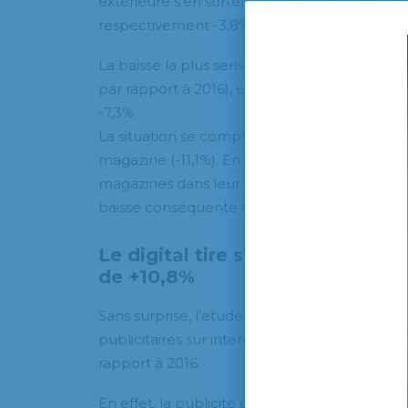
extérieure s’en sortent plutôt bien, avec des
respectivement -3,8% et -3,9%. La radio enre
La baisse la plus sensible se ressent essenti
par rapport à 2016), et pour le courrier publi
-7,3%.
La situation se complique pour les quotidiens
magazine (-11,1%). En effet, les annonceurs 
magazines dans leur plan média. A fin 2017,
baisse conséquente de -10,2%.
Le digital tire s’affirme une no
de +10,8%
Sans surprise, l’étude démontre une augment
publicitaires sur internet (display, emailing,
rapport à 2016.
En effet, la publicité en ligne occupe une p