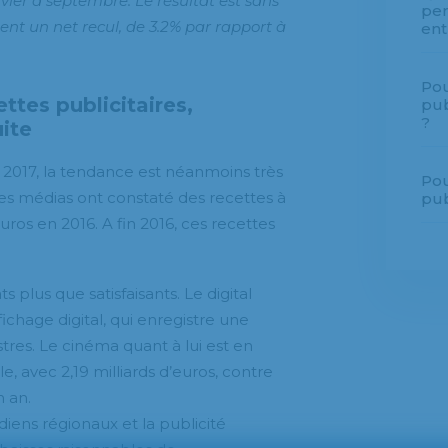
vier à septembre. Le résultat est sans
per
ent un net recul, de 3.2% par rapport à
ent
Pou
ttes publicitaires,
pub
?
ite
e 2017, la tendance est néanmoins très
Pou
 les médias ont constaté des recettes à
pub
euros en 2016. A fin 2016, ces recettes
 plus que satisfaisants. Le digital
ichage digital, qui enregistre une
stres. Le cinéma quant à lui est en
, avec 2,19 milliards d’euros, contre
n an.
iens régionaux et la publicité