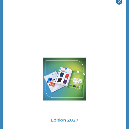
×
marque auprès de vos clients et
collaborateurs.
Compact et facile à distribuer, ce
calendrier magnétique personnalisé
constitue un excellent objet
publicitaire pour les entreprises
souhaitant renforcer leur visibilité tout
au long de l’année.
En tant que fabricant de calendriers
publicitaires, nous vous
accompagnons dans la création de
calendriers sur mesure adaptés à
votre communication.
Ce calendrier publicitaire magnétique
Edition 2027
est idéal pour une communication