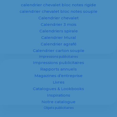
calendrier chevalet bloc notes rigide
calendrier chevalet bloc notes souple
Calendrier chevalet
Format prédéfini
*
Calendrier 3 mois
Calendriers spirale
Calendrier Mural
Calendrier agrafé
Calendrier carton souple
couleur d'impression
*
Impressions publicitaires
Impressions publicitaires
Rapports annuels
Magazines d’entreprise
face imprimée
*
Livres
Catalogues & Lookbooks
Inspirations
Notre catalogue
Objets publicitaires
Nombre d'exemplaires
*