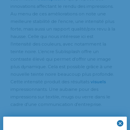
innovations affectant le rendu des impressions.
Au menu de ces améliorations on note une
meilleure stabilité de l’encre, une intensité plus
forte, mais aussi un rapport qualité/prix revu à la
hausse. Celle qui nous intéresse ici est
l’intensité des couleurs, avec notamment la
teinte noire. L’encre Sublisplash offre un
contraste élevé qui permet d’offrir une image
plus dynamique. Cela est possible grâce à une
nouvelle teinte noire beaucoup plus profonde.
Cette intensité produit des résultats
visuels
impressionnants. Une aubaine pour des
impressions sur textile, mugs ou verre dans le
cadre d’une communication d’entreprise.
Le verre personnalisé : nouvelle
×
application de l’impression par