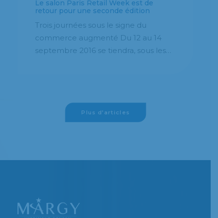
de
L’impression jet d’encre : Une
n
technologie de plus en plus utilisée
pour l’entreprise
u
L'impression numérique à jet d'encr
u 14
révolutionne le secteur de la presse
us les…
rotative et du marquage…
Plus d’articles