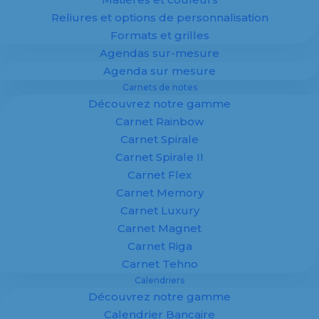
Reliures et options de personnalisation
Formats et grilles
Agendas sur-mesure
Agenda sur mesure
Carnets de notes
Découvrez notre gamme
Carnet Rainbow
L’impression par sublimation est une
Carnet Spirale
technique numérique qui a pris le pas sur des
Carnet Spirale II
méthodes plus anciennes. Particulièrement
Carnet Flex
économique, elle s’avère aussi pratique. Ce
Carnet Memory
procédé offre une grande latitude et permet de
Carnet Luxury
personnaliser les différents tirages effectués.
Carnet Magnet
Tout en bénéficiant d’une flexibilité des
Carnet Riga
machines.
Carnet Tehno
Les industries du textile, du verre, porcelaine et
Calendriers
autres n’échappent pas à la règle. La
Découvrez notre gamme
sérigraphie a depuis peu laissé sa place à cette
Calendrier Bancaire