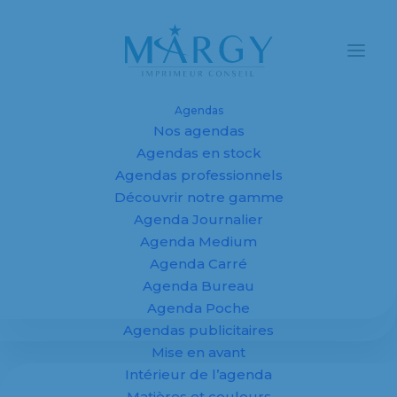
Agendas
Nos agendas
Agendas en stock
Agendas professionnels
Les nouveaux
Découvrir notre gamme
Agenda Journalier
standards de
Agenda Medium
l'impression par
Agenda Carré
Agenda Bureau
sublimation
Agenda Poche
Agendas publicitaires
Mise en avant
29 mars 2018
Intérieur de l’agenda
Matières et couleurs