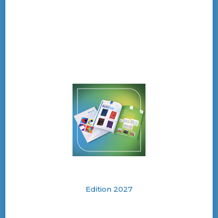
sublimation
En parlant d’impression sur verre, elle aussi
bénéficie des nouvelles techniques
d’impression par sublimation. Le
verre
personnalisable
est en plein essor et plusieurs
entreprises ont décidé de sauter sur ce
créneau. Tant les fabricants ont cerné les
enjeux.
Les applications sont nombreuses. Cela va de
la porte en verre d’intérieur au mur de douche.
L’
Impala
de
SwissQprint
offre à cet effet une
vitesse d’impression et une qualité
irréprochables. En plus du verre, l’Impala offre
une large variété de supports. Elle permet en
Edition 2027
effet de reproduire une image aussi bien sur
une porte d’entrée que sur une crédence de