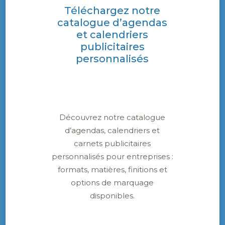
cuisine.
Téléchargez notre
catalogue d’agendas
En conclusion
et calendriers
publicitaires
Il est clair que réussir son impression
personnalisés
nécessitera une imprimante de haute qualité
et des encres dédiées. La personnalisation
d’objets étant de plus en plus populaire, nul
doute que l’impression par sublimation
Découvrez notre catalogue
délivrera de nouveaux standards, toujours plus
d’agendas, calendriers et
innovants.
carnets publicitaires
personnalisés pour entreprises :
formats, matières, finitions et
options de marquage
disponibles.