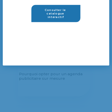
Derniers articles
Consulter le 
catalogue 
Quand commander ses agendas
interactif
publicitaires pour 2027 ?
Quel format d’agenda personnalisé
choisir pour votre entreprise ?
Pourquoi choisir un agenda
publicitaire pour votre entreprise ?
Pourquoi opter pour un agenda
publicitaire sur mesure