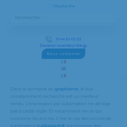
La majeure partie des
imprimeurs
possèdent
Recherche
ces machines dédiées au transfert d’image. Il
est même quasiment devenu indispensable
pour une imprimerie d’en disposer tant la
demande est croissante. Cela va de la
01 44 52 02 02
communication d’entreprise aux besoins
Devenez revendeur Margy
personnels de clients. Voire dans le cadre de la
Nous contacter
commercialisation d’un nouveau produit.
Des standards sans cesse revus à
la hausse
Dans le domaine du
graphisme
, le but
constamment recherché est un meilleur
rendu. L’impression par sublimation ne déroge
pas à cette règle. Et notamment en ce qui
concerne les encres. C’est le cas des encres de
sublimation
Sublisplash®
qui propose des