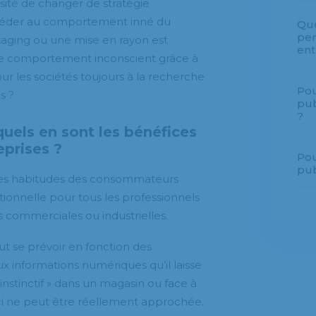
sité de changer de stratégie
accéder au comportement inné du
Que
per
kaging ou une mise en rayon est
ent
 ce comportement inconscient grâce à
pour les sociétés toujours à la recherche
Pou
s ?
pub
?
quels en sont les bénéfices
eprises ?
Pou
pub
r les habitudes des consommateurs
ionnelle pour tous les professionnels
 commerciales ou industrielles.
t se prévoir en fonction des
x informations numériques qu’il laisse
nstinctif » dans un magasin ou face à
ici ne peut être réellement approchée.