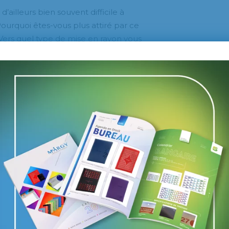
ailleurs bien souvent difficile à
ourquoi êtes-vous plus attiré par ce
Vers quel type de mise en rayon vous
z dans un commerce ? » sont des
e précise. Grâce à l
’Eye tracking
,
pertinentes !
lysé méthodiquement grâce aux
t avec son regard. Par une
miner dans un commerce les zones
ocalisés le regard, et les zones dites
vant auxquels le consommateur ne s’est
high-tech en marketing : un
 toutes les entreprises ?
par le comportement visuel du