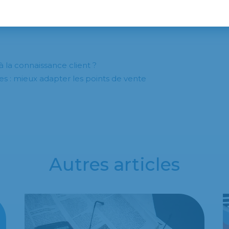
 webmarketing actuels.
la connaissance client ?
es : mieux adapter les points de vente
Autres articles