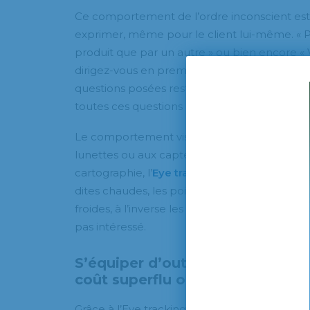
Ce comportement de l’ordre inconscient est d’
exprimer, même pour le client lui-même. « P
produit que par un autre » ou bien encore « 
dirigez-vous en premier lorsque vous entre
questions posées restées souvent sans répons
toutes ces questions ont enfin des réponses 
Le comportement visuel du client sera ana
lunettes ou aux capteurs posés en lien direc
cartographie, l’
Eye tracking
permet de déter
dites chaudes, les points ou produits qui ont f
froides, à l’inverse les rayons ou mises en a
pas intéressé.
S’équiper d’outils innovants et 
coût superflu ou nécessaire pour
Grâce à l’Eye tracking les données fournies 