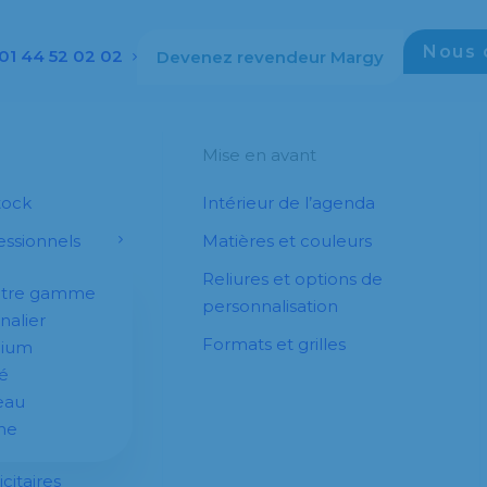
Nous 
01 44 52 02 02
Devenez revendeur Margy
Mise en avant
tock
Intérieur de l’agenda
ssionnels
Matières et couleurs
Reliures et options de
otre gamme
personnalisation
nalier
Formats et grilles
dium
é
eau
he
citaires