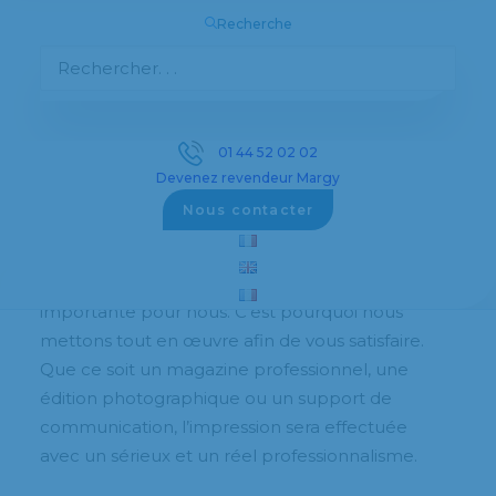
potentiel commercial. Nos options
Recherche
d’impressions sont les mêmes que sur les
autres supports, à savoir le choix du papier, du
format, du gaufrage, du vernis… La plaquette
est généralement un support publicitaire, une
plaquette représente une entreprise, un
01 44 52 02 02
savoir-faire.
Devenez revendeur Margy
Nous contacter
Le magazine
L’impression d’un
magazine
est très
importante pour nous. C’est pourquoi nous
mettons tout en œuvre afin de vous satisfaire.
Que ce soit un magazine professionnel, une
édition photographique ou un support de
communication, l’impression sera effectuée
avec un sérieux et un réel professionnalisme.