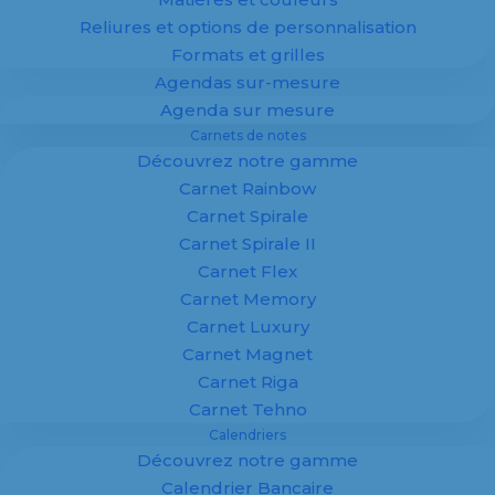
Reliures et options de personnalisation
Formats et grilles
Agendas sur-mesure
Agenda sur mesure
Carnets de notes
Découvrez notre gamme
Carnet Rainbow
Les différentes options d’impression s’adaptent
Carnet Spirale
sur toutes les impressions – éditions
Carnet Spirale II
publicitaires / supports commerciaux que nous
Carnet Flex
vous proposons.
Carnet Memory
Carnet Luxury
Le catalogue ou « look-book »
Carnet Magnet
Carnet Riga
Le catalogue ou « look-book »
met en valeur
Carnet Tehno
votre société ou différentes thématiques de
Calendriers
votre choix. C’est un outil de communication
Découvrez notre gamme
essentiel. Le catalogue publicitaire présente
Calendrier Bancaire