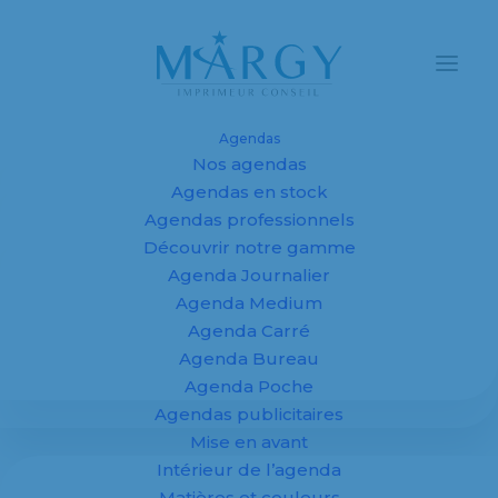
Agendas
Nos agendas
Agendas en stock
Margy Consultants,
Agendas professionnels
Découvrir notre gamme
une agence
Agenda Journalier
d'impressions
Agenda Medium
Agenda Carré
publicitaires à votre
Agenda Bureau
Agenda Poche
écoute
Agendas publicitaires
Mise en avant
Intérieur de l’agenda
7 juin 2017
Matières et couleurs