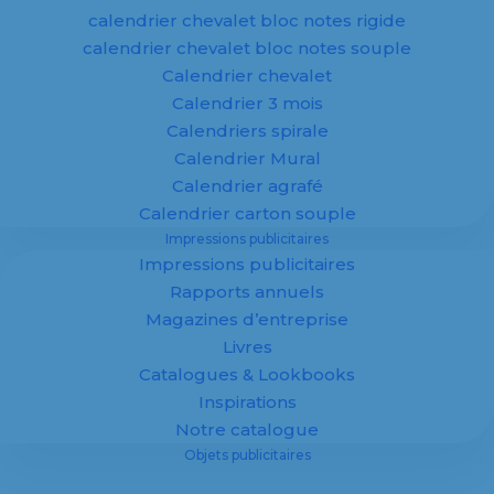
souvent plusieurs produits (mode, bricolage,
calendrier chevalet bloc notes rigide
cuisine…) . Pour cela, nous vous proposons une
calendrier chevalet bloc notes souple
impression en format soit, paysage, soit,
Calendrier chevalet
portrait, soit carré ou soit étroit.
Calendrier 3 mois
Calendriers spirale
La brochure
Calendrier Mural
Calendrier agrafé
Nous fabriquons et imprimons votre
brochure
Calendrier carton souple
sur mesure
. La technique de l’impression offset
Impressions publicitaires
nous permet de réaliser des brochures à forte
Impressions publicitaires
pagination. Vos brochures seront originales, et
Rapports annuels
nous vous garantissons une grande réactivité
Magazines d’entreprise
dans notre proposition.
Livres
Catalogues & Lookbooks
La plaquette commerciale
Inspirations
Notre catalogue
La
plaquette
est un outil de présentation et de
Objets publicitaires
communication. C’est un produit à fort