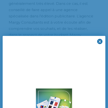
généralement très élevé. Dans ce cas, il est
conseillé de faire appel à une agence
spécialisée dans l’édition publicitaire. L’agence
Margy Consultants est à votre écoute afin de
comprendre vos souhaits, et de les réaliser,
dans le respect de votre budget. Margy
×
Consultants mettra en œuvre votre projet de
communication en vous conseillant. C’est
l’interlocuteur idéal, qu’il vous faut pour
commercialiser vos produits, les mettre en
forme et vous proposer une vraie stratégie
commerciale. Si vous avez une idée de ce que
vous souhaitez, Mary Consultants vous aide à le
réaliser.
Concrètement, et afin d’obtenir une publicité
réussie, l’agence vous propose d’analyser vos
particularités et de cibler ensemble vos