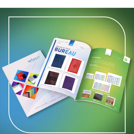
atinum ou le diamond Pentawards :
nus du monde entier. Il s’agit d’une
ional en termes d’innovation et
unité pour les participants de
é. Il s’agit également d’une belle
 et de leur faire prendre vie.
able plateforme d’échange. Les
euvent se rencontrer, échanger des
lin pour les créations de demain.
ternationale
ée Guggenheim de New York
awards le 6 septembre prochain
. En
ment veut qu’il s’installe chaque année
is, Barcelone, Tokyo et Londres pour ne
éditions des Pentawards.