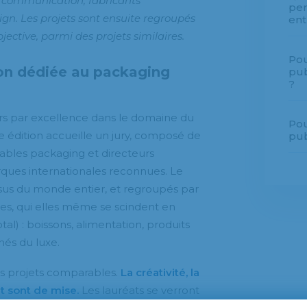
 communication, fabricants
per
gn. Les projets sont ensuite regroupés
ent
jective, parmi des projets similaires.
Pou
on dédiée au packaging
pub
?
rs par excellence dans le domaine du
Pou
 édition accueille un jury, composé de
pub
sables packaging et directeurs
ques internationales reconnues. Le
issus du monde entier, et regroupés par
res, qui elles même se scindent en
tal) : boissons, alimentation, produits
hés du luxe.
s projets comparables.
La créativité, la
t sont de mise.
Les lauréats se verront