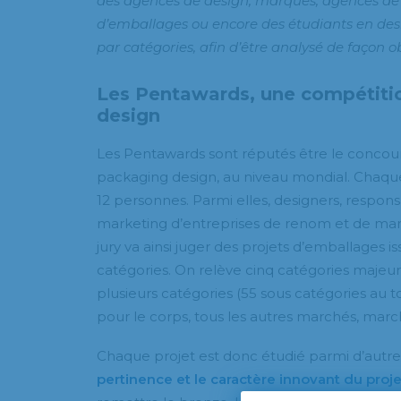
des agences de design, marques, agences de
d’emballages ou encore des étudiants en desi
par catégories, afin d’être analysé de façon ob
Les Pentawards, une compétiti
design
Les Pentawards sont réputés être le concou
packaging design, au niveau mondial. Chaque
12 personnes. Parmi elles, designers, respon
marketing d’entreprises de renom et de mar
jury va ainsi juger des projets d’emballages 
catégories. On relève cinq catégories majeu
plusieurs catégories (55 sous catégories au to
pour le corps, tous les autres marchés, marc
Chaque projet est donc étudié parmi d’autre
pertinence et le caractère innovant du proje