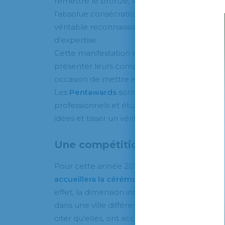
remettre le bronze, le silver, le gold, le pl
l’absolue consécration pour ces candidats ve
véritable reconnaissance sur le plan internat
d’expertise.
Cette manifestation est une véritable opport
présenter leurs compétences et leur créativit
occasion de mettre en lumière leurs créations
Les
Pentawards
sont par ailleurs une vérit
professionnels et étudiants du packaging p
idées et tisser un véritable réseau. Un tremp
Une compétition d’envergure in
Pour cette année 2018,
le prestigieux Mus
accueillera la cérémonie de gala des Pent
effet, la dimension internationale de l’événe
dans une ville différente. Ainsi, Monaco, Par
citer qu’elles, ont accueilli les précédentes 