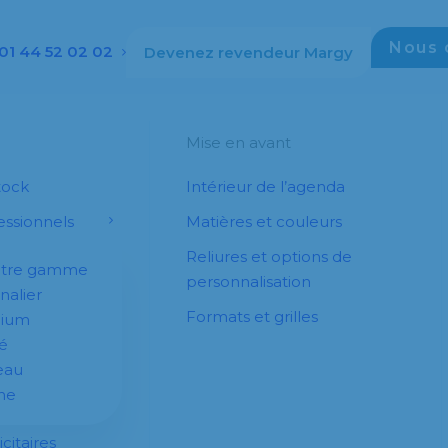
Nous 
01 44 52 02 02
Devenez revendeur Margy
Mise en avant
tock
Intérieur de l’agenda
ssionnels
Matières et couleurs
Reliures et options de
otre gamme
personnalisation
nalier
Formats et grilles
dium
é
eau
he
citaires