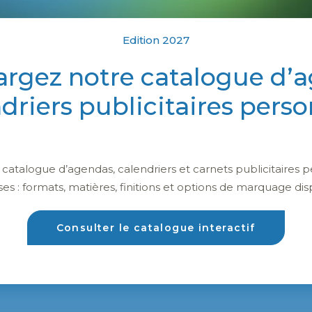
ing design et intelligent
.
eptembre dernier. Près de 300
Edition 2027
ccueillir plus de 2 000 visiteurs. Soit
argez notre catalogue d’
rt à l’édition 2016.
e parfum du célèbre designer Philippe
ndriers publicitaires perso
 the Show. Le Japon fut également mis
wa, qui emporte le prix Platinum
atalogue d’agendas, calendriers et carnets publicitaires p
ndra donc à New York, le 6 septembre
ses : formats, matières, finitions et options de marquage dis
5 février au 23 mars. Candidats, à vos
Consulter le catalogue interactif