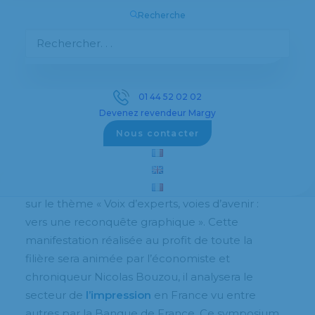
signalétique (Synafel). Enfin, durant les trois
Recherche
jours, deux conférences/coaching animeront
ces journées..
Voix d’experts, voies d’avenir :
01 44 52 02 02
vers une reconquête graphique
Devenez revendeur Margy
Le 23 septembre,
l’Union nationale des
Nous contacter
industries de l’impression et de la
communication (UNIIC) organise à la Maison
de l’Amérique Latine à Paris, un grand congrès
sur le thème « Voix d’experts, voies d’avenir :
vers une reconquête graphique ». Cette
manifestation réalisée au profit de toute la
filière sera animée par l’économiste et
chroniqueur Nicolas Bouzou, il analysera le
secteur de
l’impression
en France vu entre
autres par la Banque de France. Ce symposium