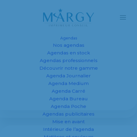
Agendas
Nos agendas
Agendas en stock
Agendas professionnels
Découvrir notre gamme
Rentrée graphique
Agenda Journalier
2016 : demandez le
Agenda Medium
Agenda Carré
programme !
Agenda Bureau
Agenda Poche
Agendas publicitaires
8 septembre 2016
Mise en avant
Intérieur de l’agenda
Matières et couleurs