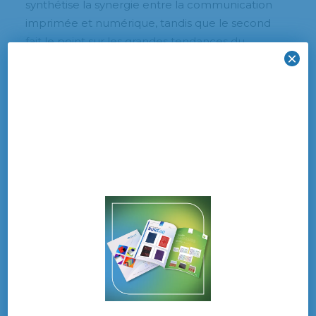
synthétise la synergie entre la communication
imprimée et numérique, tandis que le second
fait le point sur les grandes tendances du
×
marché du livre, la percée de l’impression
numérique et l’évolution de la chaîne de
fabrication et d’approvisionnement.
30è rencontres de l’UNFEA la
Villette
Enfin, le 29 septembre, l’
Union nationale des
fabricants d’étiquettes adhésives (UNFEA)
organise ses 30es Rencontres placées sous le
signe de l’excellence dans le cadre de La
Villette à Paris Au programme de cette
journée, une table ronde sur la conjoncture
économique du secteur suivie d’une
intervention sur les transformations digitales et