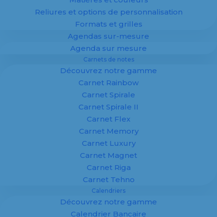
Reliures et options de personnalisation
Formats et grilles
Agendas sur-mesure
Agenda sur mesure
Carnets de notes
Découvrez notre gamme
Carnet Rainbow
La rentrée graphique 2016 s’annonce chargée
Carnet Spirale
et demande que l’on boucle ses agendas dès
Carnet Spirale II
maintenant pour suivre le fil de cette actualité
Carnet Flex
trépidante.
Pas moins de quatre grandes
Carnet Memory
rencontres se tiendront à Paris.
Carnet Luxury
Carnet Magnet
L’UNIIC ouvrira le bal le 23 septembre avec un
Carnet Riga
grand congrès généraliste sur toute la filière
Carnet Tehno
graphique, suivi par le Forum de l’impression
Calendriers
numérique les 27 et 28 et de la communication
Découvrez notre gamme
multicanal et par Interquest portant sur
Calendrier Bancaire