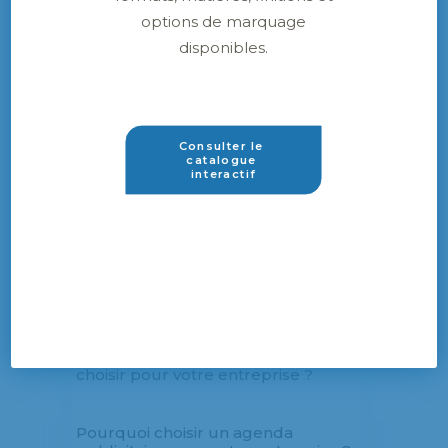
options de marquage
Le graphiste : une palette de couleurs et
disponibles.
d’idées pour créer une communication
efficace et personnalisée
Consulter le 
catalogue 
interactif
Derniers articles
Quand commander ses agendas
publicitaires pour 2027 ?
Quel format d’agenda personnalisé
choisir pour votre entreprise ?
Pourquoi choisir un agenda