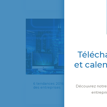
Téléch
et cale
6 tendances 2016 de la communication
Découvrez notre c
des entreprises
entrepri