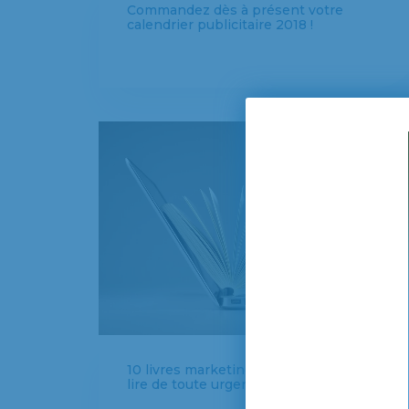
Commandez dès à présent votre
calendrier publicitaire 2018 !
10 livres marketing et communication à
lire de toute urgence