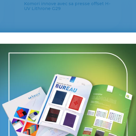
Komori innove avec sa presse offset H-
UV Lithrone G29
Vers un nouveau shopper marketing