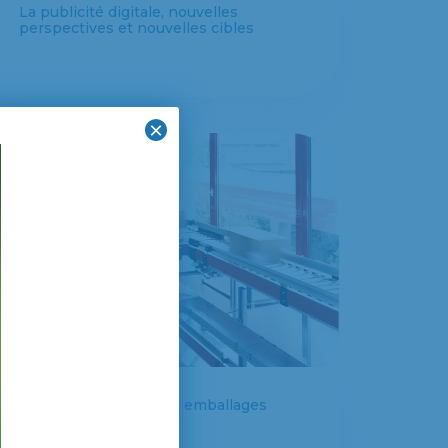
La publicité digitale, nouvelles
perspectives et nouvelles cibles
×
La nouvelle vie de nos emballages
papier et carton