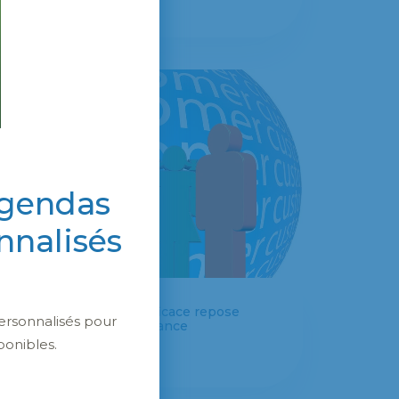
agendas
nnalisés
Une relation client efficace repose
ersonnalisés pour
avant tout sur la confiance
ponibles.