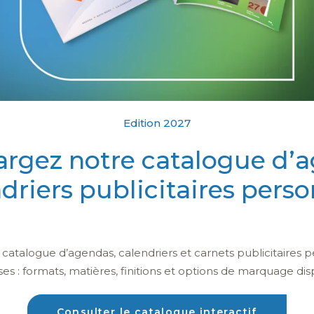
Edition 2027
argez notre catalogue d’
ndriers publicitaires perso
Soigner l’image de l’entreprise grâce à
atalogue d’agendas, calendriers et carnets publicitaires p
son identité visuelle
ses : formats, matières, finitions et options de marquage dis
Consulter le catalogue interactif