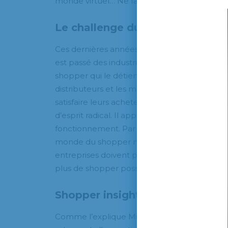
monde virtuel… Ne faire qu’un.
Le challenge du shopper marke
Ces dernières années, nous avons pu assister
est passé des industriels au profit des distrib
shopper qui le détient. Cela change radicalem
distributeurs et les marques n’avaient jamais
satisfaire leurs acheteurs. Pour les entrepr
d’esprit radical. Il apparait urgent pour elles
fonctionnement. Par ailleurs, les technologi
monde du shopper marketing, et personne ne 
entreprises doivent passer à un commerce con
plus de shopper possible, toutes marques c
Shopper insights
Comme l’explique Michaël Bendavid, directeu