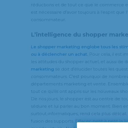
réductions et de tout ce que le commerce en 
est nécessaire d’avoir toujours à l’esprit que 
consommateur.
L’intelligence du shopper mark
Le shopper marketing englobe tous les stim
ou à déclencher un achat.
Pour cela, il est 
les attitudes du shopper actuel, et aussi de d
marketing
se doit d’élucider toutes les ques
consommateurs. C’est pourquoi de nombreuse
départements marketing et vente. Ensemble, i
tout ce qu’ils ont appris sur les nouveaux sh
De nos jours, le shopper est au centre de tout, 
séduire et lui parler au bon moment. Bien en
surtout informatiques, rend cela plus délicat. 
fusion des supports. Effacer, petit à petit la