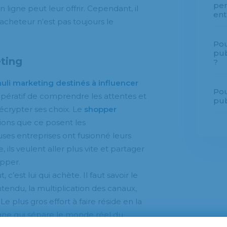
per
ligne peut leur offrir. Cependant, il
ent
l’acheteur n’est pas toujours le
Pou
pub
eting
?
uli marketing destinés à influencer
Pou
impératif de comprendre les attentes et
pub
écrypter ses choix. Le
shopper
tions que ce posent les
s entreprises ont fusionné leurs
ls veulent aller plus vite et partager
opper.
c’est lui qui achète. Il faut savoir le
tendu, la multiplication des canaux,
Le plus gros effort à faire réside en la
 ligne qui sépare le monde réel du