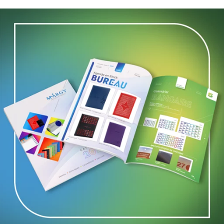
ting
 à un passage de pouvoir. Ce dernier
uteurs. Aujourd’hui ce pouvoir, c’est le
ent la donne. En effet, les
 travaillé ensemble dans le but de
ises, cela implique un changement
, de faire évoluer leur mode de
es numériques s’immiscent dans le
peut les ignorer. Aujourd’hui, les
versationnel, dans le but d’attirer le
onfondues.
r général de Strategic Research, « La