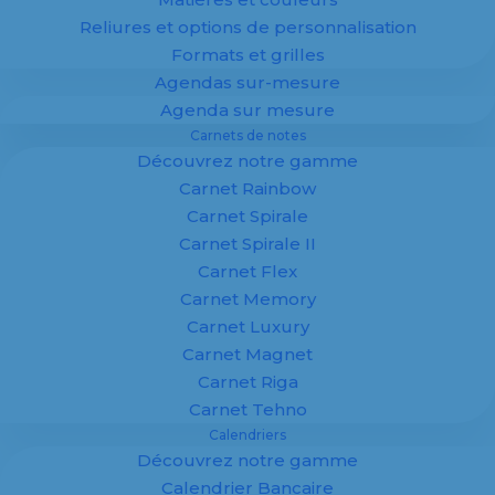
Reliures et options de personnalisation
Formats et grilles
Agendas sur-mesure
Agenda sur mesure
Carnets de notes
Découvrez notre gamme
Carnet Rainbow
Créé en 1956 par le Président de la CCFI
Carnet Spirale
(Compagnie des Chefs de Fabrication de
Carnet Spirale II
l’Imprimerie), Robert Vallet, le
concours du
Carnet Flex
Cadrat d’or est le plus ancien et le plus
Carnet Memory
prestigieux des concours dans le domaine de
Carnet Luxury
l’imprimerie française.
Carnet Magnet
Ainsi, chaque année,
la qualité et l’excellence
Carnet Riga
de la technique d’un imprimeur sont
Carnet Tehno
récompensées.
Calendriers
Ce concours est reconnu dans la filière
Découvrez notre gamme
graphique comme le plus célèbre et prestigieux
Calendrier Bancaire