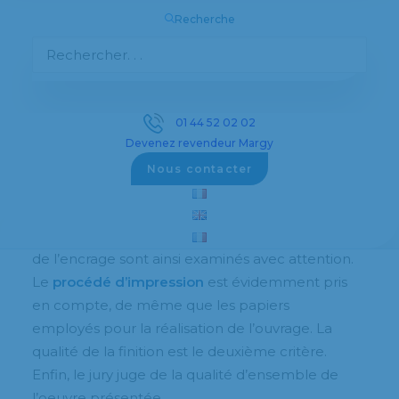
différents. La condition essentielle est que ces
Recherche
imprimés doivent être produits en France,
après le 1er janvier 2017.
Les dossiers sont déposés et examinés
anonymement. Le jury, composé de
01 44 52 02 02
professionnels des arts graphiques et de
Devenez revendeur Margy
personnalités des industries graphiques, prête
Nous contacter
attention à trois critères. Tout d’abord, la qualité
d’impression : l’absence de salissures, la
netteté, l’équilibre des couleurs, la régularité
de l’encrage sont ainsi examinés avec attention.
Le
procédé d’impression
est évidemment pris
en compte, de même que les papiers
employés pour la réalisation de l’ouvrage. La
qualité de la finition est le deuxième critère.
Enfin, le jury juge de la qualité d’ensemble de
l’oeuvre présentée.