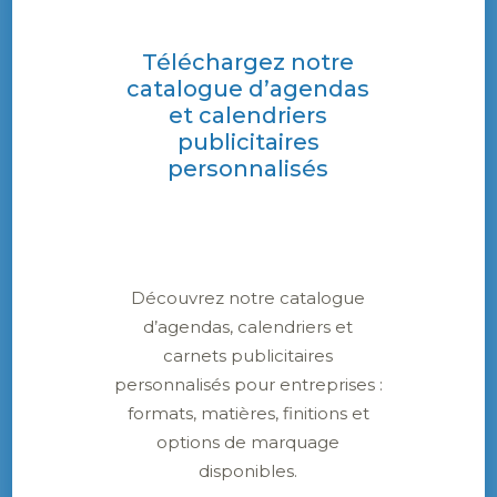
internet de la
CCFI
. Le nom de l’heureux
vainqueur de cette nouvelle édition sera
Téléchargez notre
dévoilé le 12 juin 2018 à la Saint-Jean-Porte-
catalogue d’agendas
Latine, lors de la fête annuelle des imprimeurs
et calendriers
et typographes.
publicitaires
Une expérience constructive et enrichissante
personnalisés
pour les imprimeurs français.
Découvrez notre catalogue
Autres articles à lire :
d’agendas, calendriers et
carnets publicitaires
Le salon FESPA Global Print Expo 2018 à Berlin
personnalisés pour entreprises :
Comment se portent les marchés de
formats, matières, finitions et
l’imprimerie de labeur ?
options de marquage
disponibles.