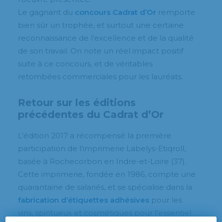
Le gagnant du
concours Cadrat d’Or
remporte
bien sûr un trophée, et surtout une certaine
reconnaissance de l’excellence et de la qualité
de son travail. On note un réel impact positif
suite à ce concours, et de véritables
retombées commerciales pour les lauréats.
Retour sur les éditions
précédentes du Cadrat d’Or
L’édition 2017 a récompensé la première
participation de l’imprimerie Labelys-Etiqroll,
basée à Rochecorbon en Indre-et-Loire (37).
Cette imprimerie, fondée en 1986, compte une
quarantaine de salariés, et se spécialise dans la
fabrication d’étiquettes adhésives
pour les
vins, spiritueux et cosmétiques pour l’essentiel.