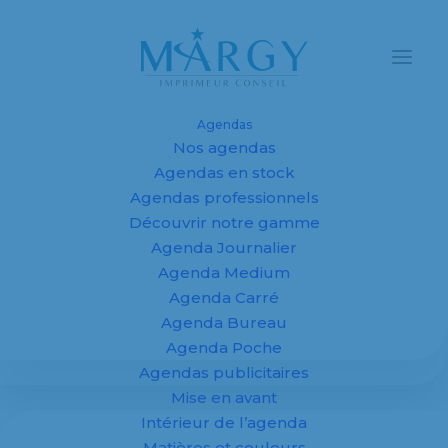
Agendas
Nos agendas
Agendas en stock
Agendas professionnels
La 62ème édition
Découvrir notre gamme
Agenda Journalier
du concours le
Agenda Medium
Cadrat d’Or pour
Agenda Carré
Agenda Bureau
2018 !
Agenda Poche
Agendas publicitaires
Mise en avant
26 février 2018
Intérieur de l’agenda
Matières et couleurs