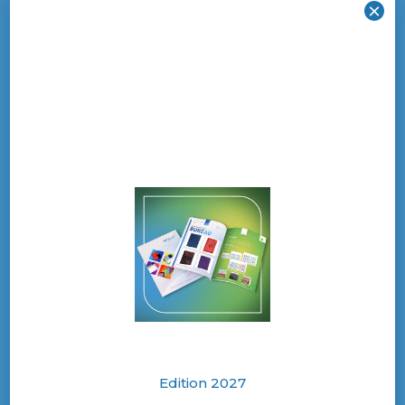
L’imprimeur est capable d’utiliser différentes
×
techniques d’impression, et de développer
toutes sortes d’étiquettes adhésives, de façon à
proposer une offre sur mesure.
Ce sont pas moins de douze dossiers qui
étaient examinés pour cette édition 2017.
Labelys-Etiqroll a su séduire le jury avec un
dossier composé d’étiquettes adhésives d’une
technique et d’un savoir-faire irréprochables.
C’était la deuxième fois que le concours
récompensait un imprimeur d’étiquettes.
Pour cette nouvelle édition du concours du
Cadrat d’Or, les candidats devront déposer leur
dossiers avant le 1er juin 2018. Les modalités
Edition 2027
d’inscription sont consultables sur le site