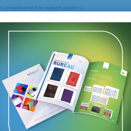
er complètement le support papier
au
s collaborateurs de bouleverser leurs
on tout à fait inédite. De plus, les
ce changement, qui ne se veut pas si
technologies de l’information et de la
e mondiale la plus importante en
nsommateurs
et son utilisation est
Beaucoup d’entre eux n’ont pas le
ils pour prendre connaissance des
s publicités les plus consultées restent
dans nos boîtes aux lettres.
place à jouer pour l’
avenir du
ro papier » reste pour l’instant très
organisation TWO SIDES a prouvé qu’il ne