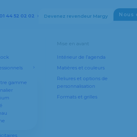
Nous 
01 44 52 02 02
Devenez revendeur Margy
Mise en avant
tock
Intérieur de l’agenda
ssionnels
Matières et couleurs
Reliures et options de
otre gamme
personnalisation
nalier
Formats et grilles
dium
é
eau
he
citaires