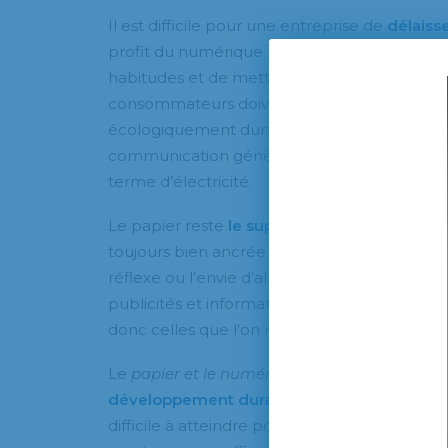
Il est difficile pour une entreprise de
délaiss
profit du numérique. Cela demande aux diver
habitudes et de mettre en place une organisati
consommateurs doivent approuver et suivre 
écologiquement durable qu’il n’y paraît. Les 
communication génèrent la sixième demand
terme d’électricité.
Le papier reste
le support préféré des co
toujours bien ancrée dans leurs habitudes. 
réflexe ou l’envie d’aller éplucher leurs ma
publicités et informations de l’entreprise. Le
donc celles que l’on reçoit au format papier 
Le
papier et le numérique
ont tous deux une 
développement durable
. Puis l’objectif « zé
difficile à atteindre pour les entreprises. L’