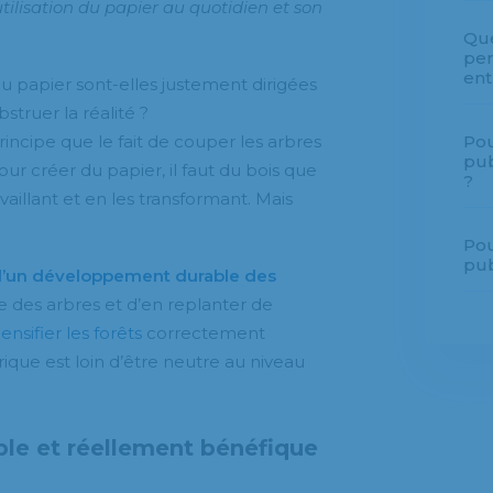
tilisation du papier au quotidien et son
Que
per
ent
u papier sont-elles justement dirigées
struer la réalité ?
ncipe que le fait de couper les arbres
Pou
pub
our créer du papier, il faut du bois que
?
vaillant et en les transformant. Mais
Pou
pub
d’un développement durable des
ie des arbres et d’en replanter de
ensifier les forêts
correctement
ique est loin d’être neutre au niveau
ble et réellement bénéfique