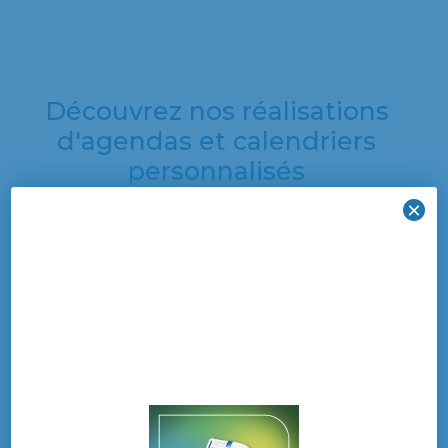
Découvrez nos réalisations
d'agendas et calendriers
personnalisés
×
Découvrez une
sélection de nos
dernières créations