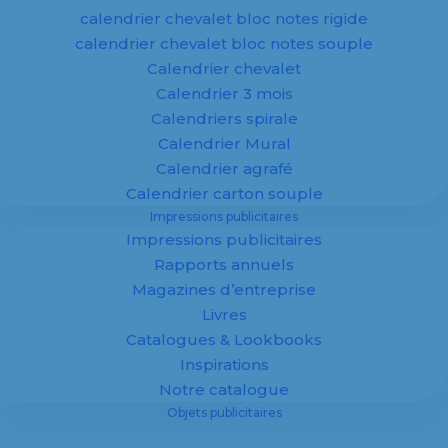
calendrier chevalet bloc notes rigide
En savoir plus
calendrier chevalet bloc notes souple
Calendrier chevalet
Calendrier 3 mois
Calendriers spirale
Calendrier Mural
Calendrier agrafé
Objets
Calendrier carton souple
Impressions publicitaires
publicitaires
Impressions publicitaires
Rapports annuels
personnalisés
Magazines d’entreprise
Livres
Catalogues & Lookbooks
Inspirations
Notre catalogue
Objets publicitaires