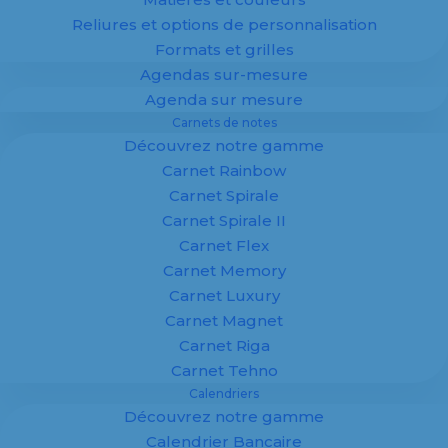
Reliures et options de personnalisation
Formats et grilles
Agendas sur-mesure
100 % personnalisé
Agenda sur mesure
Spécialiste de la fabrication d’
agendas
,
Carnets de notes
calendriers
et supports imprimés
Découvrez notre gamme
personnalisés pour entreprises, Margy
Imprimeur vous accompagne dans la
Carnet Rainbow
création de supports publicitaires sur
Carnet Spirale
mesure.
Carnet Spirale II
Carnet Flex
Agendas, calendriers et
carnets
adaptés à
Carnet Memory
votre image : offrez à vos clients un support
Carnet Luxury
utile, durable et visible toute l’année.
Carnet Magnet
✔ Fabrication 100 % personnalisée
Carnet Riga
✔ Maquette offerte
Carnet Tehno
✔ Impression professionnelle
Calendriers
✔ Adapté aux entreprises
Découvrez notre gamme
Calendrier Bancaire