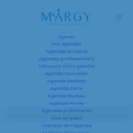
Agendas
Nos agendas
Agendas et
Agendas en stock
Agendas professionnels
calendriers
Découvrir notre gamme
Agenda Journalier
personnalisés
Agenda Medium
2027 pour
Agenda Carré
Agenda Bureau
entreprises,
Agenda Poche
Agendas publicitaires
fabricant sur
Mise en avant
mesure
Intérieur de l’agenda
Matières et couleurs