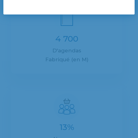
4 700
D'agendas
Fabriqué (en M)
13%