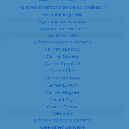
Reliures et options de personnalisation
Formats et grilles
Agendas sur-mesure
Agenda sur mesure
Carnets de notes
Découvrez notre gamme
Carnet Rainbow
L’Institut de Développement et d’Expertise du
Carnet Spirale
Plurimédia (IDEP) nous propose comme c’est
Carnet Spirale II
le cas trimestriellement une cartographie
Carnet Flex
chiffrée de l’état de santé de l’imprimerie.
Carnet Memory
L’occasion de présenter l’évolution du secteur
Carnet Luxury
et les défis auxquels doivent faire face les
Carnet Magnet
imprimeurs.
Carnet Riga
On remarque pour l’année 2017 une diminution
Carnet Tehno
de la production d’imprimés tous secteurs
Calendriers
confondus. Les détails de cette cartographie
Découvrez notre gamme
confirment une tendance amorcée depuis
Calendrier Bancaire