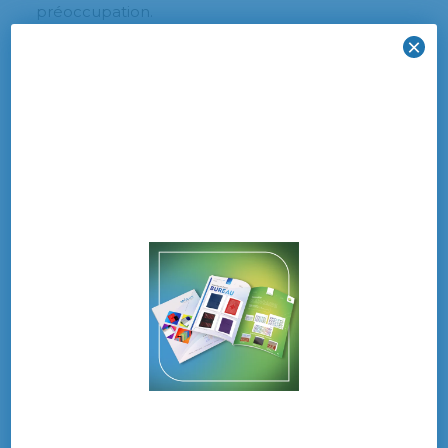
préoccupation.
×
Qu’en est-il du marché des
imprimés publicitaires avec
l’extérieur ?
En ce qui concerne le commerce extérieur,
force est de constater que l’Hexagone importe
massivement les imprimés publicitaires. La
France importe plus de 7 fois plus qu’elle
n’exporte ce type d’imprimés.
Si tous marchés confondus, la France a connu
une baisse des
importations
de 3 %, elle a tout
de même importé
137 661 tonnes
d’imprimés
publicitaires pour l’année 2017. Soit une
augmentation de 6 % par rapport à l’année
précédente. Les principaux pays exportateurs