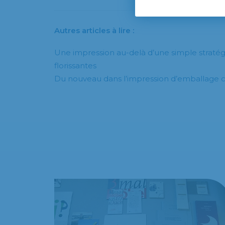
Autres articles à lire :
Une impression au-delà d’une simple stratég
florissantes
Du nouveau dans l’impression d’emballage 