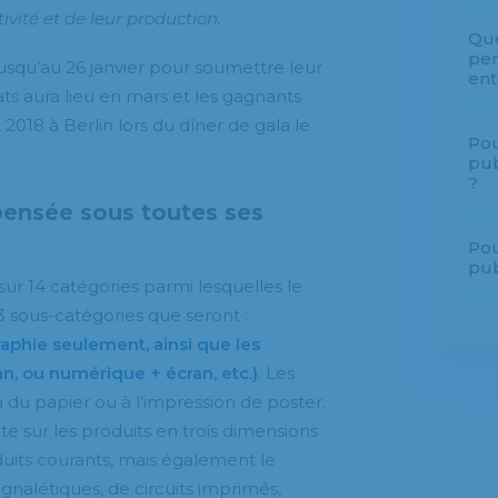
ivité et de leur production.
Que
per
 jusqu’au 26 janvier pour soumettre leur
ent
éats aura lieu en mars et les gagnants
018 à Berlin lors du dîner de gala le
Pou
pub
?
ensée sous toutes ses
Pou
pub
ur 14 catégories parmi lesquelles le
 sous-catégories que seront :
aphie seulement, ainsi que les
n, ou numérique + écran, etc.)
. Les
à du papier ou à l’impression de poster.
e sur les produits en trois dimensions
uits courants, mais également le
gnalétiques, de circuits imprimés,