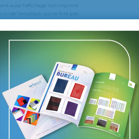
nt aussi l’affichage non imprimé
u de l’acrylique, qui ne font pas
e passée par exemple, l’entreprise
s
l’impression 3D
avait été
s Vuitton réalisé en utilisant
teurs expérimentés de l’impression, les
 talent sous la catégorie Young Star.
se un jeune de 15 à 25 ans, étudiant ou
ine liée à l’imprimerie.
ncours
excellent dans la qualité et les
 expertise dans le domaine de
rimétrie
, sont des notions qui seront
tes candidatures. Les experts du jury
 de techniques, du design, des médias,