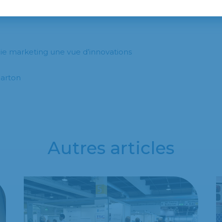
ie marketing une vue d’innovations
carton
Autres articles