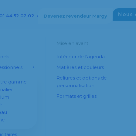
Nous 
01 44 52 02 02
Devenez revendeur Margy
Mise en avant
tock
Intérieur de l’agenda
ssionnels
Matières et couleurs
Reliures et options de
otre gamme
personnalisation
nalier
Formats et grilles
dium
é
eau
he
citaires