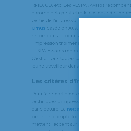
RFID, CD, etc. Les FESPA Awards récompense
comme cela peut être le cas pour des néons o
partie de l’impression traditionnelle. L’anné
Omus
basée en Australie et spécialisée dan
récompensée pour son magasin éphémère Loui
l’impression tridimensionnelle. À côté des ac
FESPA Awards récompenseront aussi un jeune
C’est un prix toutes catégories qui récompen
jeune travailleur dans n’importe quelle discipl
Les critères d’inscription au co
Pour faire partie des candidats, il faudra être 
techniques d’impression, faire preuve d’une
candidature. La
netteté, la précision, la colo
prises en compte lors de l’étude des différen
mettent l’accent sur l’utilisation appropriée