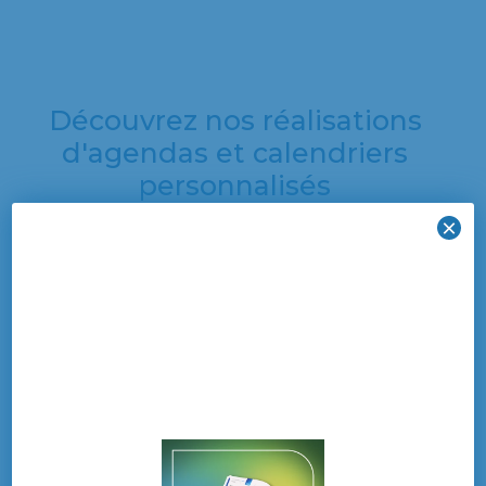
Découvrez nos réalisations
d'agendas et calendriers
personnalisés
×
Découvrez une
sélection de nos
dernières créations