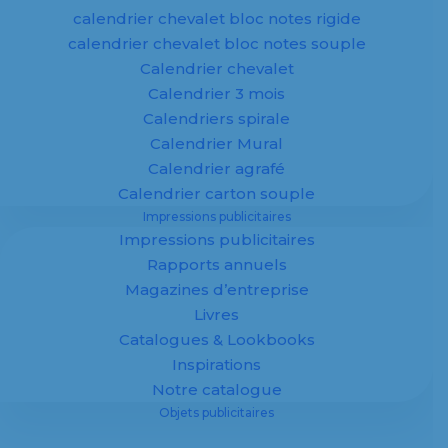
calendrier chevalet bloc notes rigide
En savoir plus
calendrier chevalet bloc notes souple
Calendrier chevalet
Calendrier 3 mois
Calendriers spirale
Calendrier Mural
Calendrier agrafé
Objets
Calendrier carton souple
Impressions publicitaires
publicitaires
Impressions publicitaires
Rapports annuels
personnalisés
Magazines d’entreprise
Livres
Catalogues & Lookbooks
Inspirations
Notre catalogue
Objets publicitaires