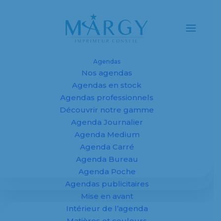
Agendas
Nos agendas
Agendas et
Agendas en stock
Agendas professionnels
calendriers
Découvrir notre gamme
Agenda Journalier
personnalisés
Agenda Medium
2027 pour
Agenda Carré
Agenda Bureau
entreprises,
Agenda Poche
Agendas publicitaires
fabricant sur
Mise en avant
mesure
Intérieur de l’agenda
Matières et couleurs