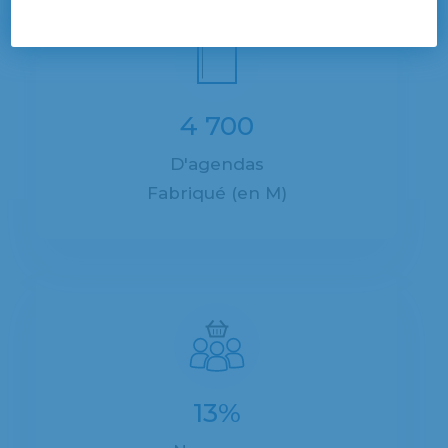
4 700
D'agendas
Fabriqué (en M)
13%