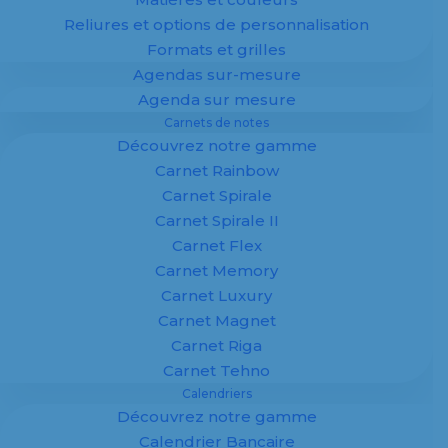
Reliures et options de personnalisation
Formats et grilles
Agendas sur-mesure
100 % personnalisé
Agenda sur mesure
Spécialiste de la fabrication d’
agendas
,
Carnets de notes
calendriers
et supports imprimés
Découvrez notre gamme
personnalisés pour entreprises, Margy
Imprimeur vous accompagne dans la
Carnet Rainbow
création de supports publicitaires sur
Carnet Spirale
mesure.
Carnet Spirale II
Carnet Flex
Agendas, calendriers et
carnets
adaptés à
Carnet Memory
votre image : offrez à vos clients un support
Carnet Luxury
utile, durable et visible toute l’année.
Carnet Magnet
✔ Fabrication 100 % personnalisée
Carnet Riga
✔ Maquette offerte
Carnet Tehno
✔ Impression professionnelle
Calendriers
✔ Adapté aux entreprises
Découvrez notre gamme
Calendrier Bancaire