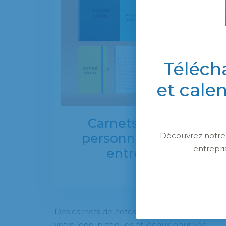
Téléch
et cale
Carnets de notes
Découvrez notre c
personnalisés pour
entrepri
entreprises
Des carnets de notes personnalisés avec
votre logo, pratiques et idéaux pour vos