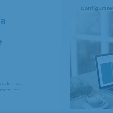
Configurate
da
e
s : format,
dement une