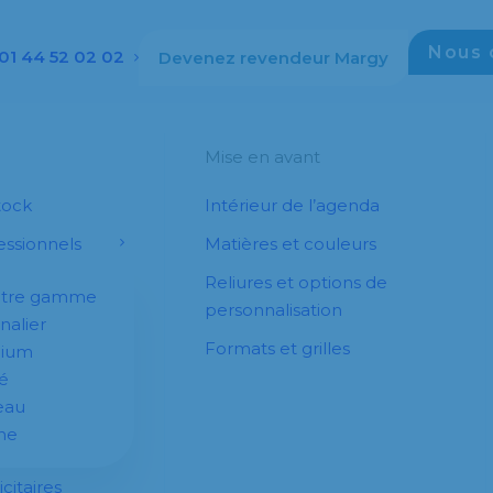
Nous 
01 44 52 02 02
Devenez revendeur Margy
Mise en avant
tock
Intérieur de l’agenda
ssionnels
Matières et couleurs
Reliures et options de
otre gamme
personnalisation
nalier
Formats et grilles
dium
é
eau
he
citaires