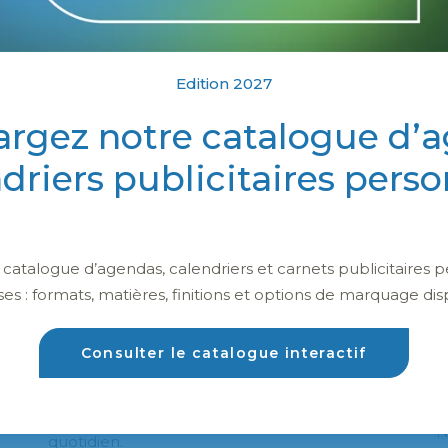
Edition 2027
argez notre catalogue d’
ndriers publicitaires perso
Calendriers publicitaires
atalogue d’agendas, calendriers et carnets publicitaires p
personnalisés
ses : formats, matières, finitions et options de marquage dis
Consulter le catalogue interactif
Offrez un calendrier publicitaire personnalisé,
un support efficace pour rester visible au
N
quotidien.