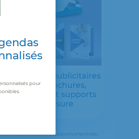
agendas
nnalisés
Impressions publicitaires
ersonnalisés pour
: flyers, brochures,
ponibles.
magazines et supports
sur mesure
ous réalisons tous vos supports imprimés :