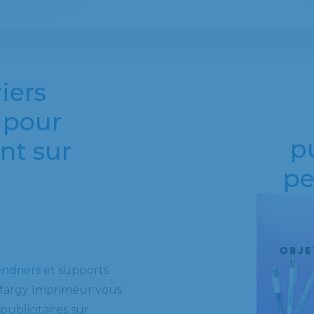
iers
 pour
pu
nt sur
pe
endriers
et supports
 Margy Imprimeur vous
ublicitaires sur