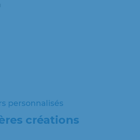
l
rs personnalisés
ères créations