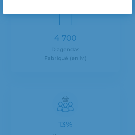
4 700
D'agendas
Fabriqué (en M)
13%