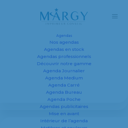
Agendas
Nos agendas
Agendas et
Agendas en stock
Agendas professionnels
calendriers
Découvrir notre gamme
Agenda Journalier
personnalisés
Agenda Medium
2027 pour
Agenda Carré
Agenda Bureau
entreprises,
Agenda Poche
Agendas publicitaires
fabricant sur
Mise en avant
mesure
Intérieur de l’agenda
Matières et couleurs