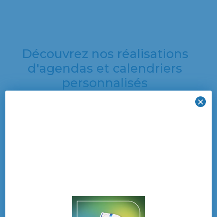
Découvrez nos réalisations
d'agendas et calendriers
personnalisés
×
Découvrez une
sélection de nos
dernières créations