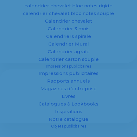
calendrier chevalet bloc notes rigide
En savoir plus
calendrier chevalet bloc notes souple
Calendrier chevalet
Calendrier 3 mois
Calendriers spirale
Calendrier Mural
Calendrier agrafé
Objets
Calendrier carton souple
Impressions publicitaires
publicitaires
Impressions publicitaires
Rapports annuels
personnalisés
Magazines d’entreprise
Livres
Catalogues & Lookbooks
Inspirations
Notre catalogue
Objets publicitaires