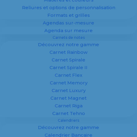
Reliures et options de personnalisation
Formats et grilles
Agendas sur-mesure
100 % personnalisé
Agenda sur mesure
Spécialiste de la fabrication d’
agendas
,
Carnets de notes
calendriers
et supports imprimés
Découvrez notre gamme
personnalisés pour entreprises, Margy
Imprimeur vous accompagne dans la
Carnet Rainbow
création de supports publicitaires sur
Carnet Spirale
mesure.
Carnet Spirale II
Carnet Flex
Agendas, calendriers et
carnets
adaptés à
Carnet Memory
votre image : offrez à vos clients un support
Carnet Luxury
utile, durable et visible toute l’année.
Carnet Magnet
✔ Fabrication 100 % personnalisée
Carnet Riga
✔ Maquette offerte
Carnet Tehno
✔ Impression professionnelle
Calendriers
✔ Adapté aux entreprises
Découvrez notre gamme
Calendrier Bancaire