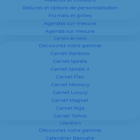
Reliures et options de personnalisation
Formats et grilles
Agendas sur-mesure
100 % personnalisé
Agenda sur mesure
Spécialiste de la fabrication d’
agendas
,
Carnets de notes
calendriers
et supports imprimés
Découvrez notre gamme
personnalisés pour entreprises, Margy
Imprimeur vous accompagne dans la
Carnet Rainbow
création de supports publicitaires sur
Carnet Spirale
mesure.
Carnet Spirale II
Carnet Flex
Agendas, calendriers et
carnets
adaptés à
Carnet Memory
votre image : offrez à vos clients un support
Carnet Luxury
utile, durable et visible toute l’année.
Carnet Magnet
✔ Fabrication 100 % personnalisée
Carnet Riga
✔ Maquette offerte
Carnet Tehno
✔ Impression professionnelle
Calendriers
✔ Adapté aux entreprises
Découvrez notre gamme
Calendrier Bancaire