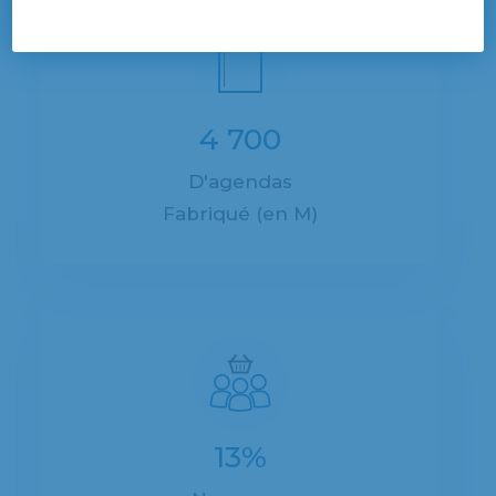
4 700
D'agendas
Fabriqué (en M)
13%