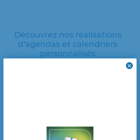
Découvrez nos réalisations
d'agendas et calendriers
personnalisés
×
Découvrez une
sélection de nos
dernières créations