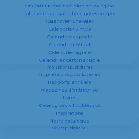
calendrier chevalet bloc notes rigide
En savoir plus
calendrier chevalet bloc notes souple
Calendrier chevalet
Calendrier 3 mois
Calendriers spirale
Calendrier Mural
Calendrier agrafé
Objets
Calendrier carton souple
Impressions publicitaires
publicitaires
Impressions publicitaires
Rapports annuels
personnalisés
Magazines d’entreprise
Livres
Catalogues & Lookbooks
Inspirations
Notre catalogue
Objets publicitaires