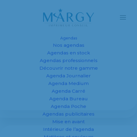
Agendas
Nos agendas
Agendas et
Agendas en stock
Agendas professionnels
calendriers
Découvrir notre gamme
Agenda Journalier
personnalisés
Agenda Medium
2027 pour
Agenda Carré
Agenda Bureau
entreprises,
Agenda Poche
Agendas publicitaires
fabricant sur
Mise en avant
mesure
Intérieur de l’agenda
Matières et couleurs