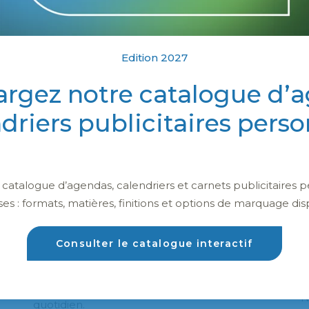
Edition 2027
argez notre catalogue d’
ndriers publicitaires perso
Calendriers publicitaires
atalogue d’agendas, calendriers et carnets publicitaires p
personnalisés
ses : formats, matières, finitions et options de marquage dis
Consulter le catalogue interactif
Offrez un calendrier publicitaire personnalisé,
un support efficace pour rester visible au
N
quotidien.