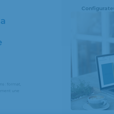
Configurate
da
e
s : format,
dement une