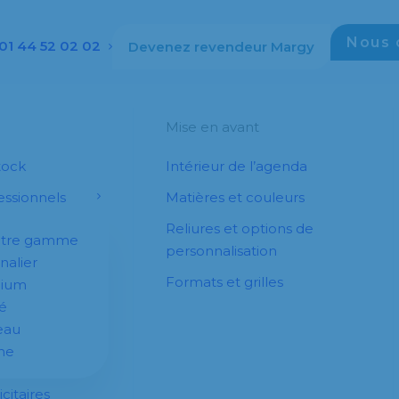
Nous 
01 44 52 02 02
Devenez revendeur Margy
Mise en avant
tock
Intérieur de l’agenda
ssionnels
Matières et couleurs
Reliures et options de
otre gamme
personnalisation
nalier
Formats et grilles
dium
é
eau
he
citaires