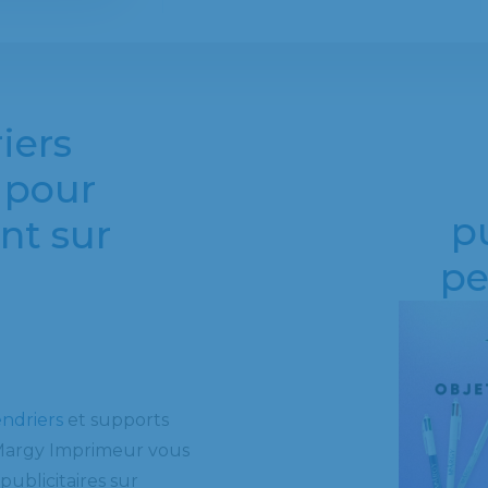
iers
 pour
pu
nt sur
pe
endriers
et supports
 Margy Imprimeur vous
ublicitaires sur