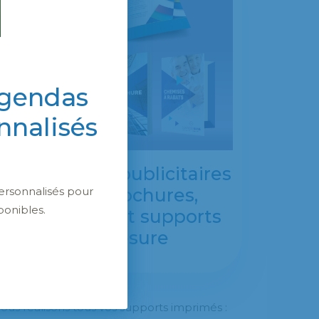
agendas
nnalisés
Impressions publicitaires
ersonnalisés pour
: flyers, brochures,
ponibles.
magazines et supports
sur mesure
ous réalisons tous vos supports imprimés :