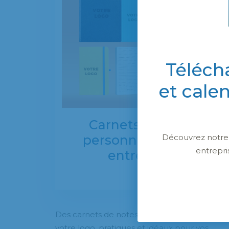
Téléch
et cale
Carnets de notes
Découvrez notre c
personnalisés pour
entrepri
entreprises
Des carnets de notes personnalisés avec
votre logo, pratiques et idéaux pour vos