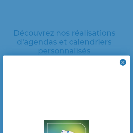
Découvrez nos réalisations
d'agendas et calendriers
personnalisés
×
Découvrez une
sélection de nos
dernières créations