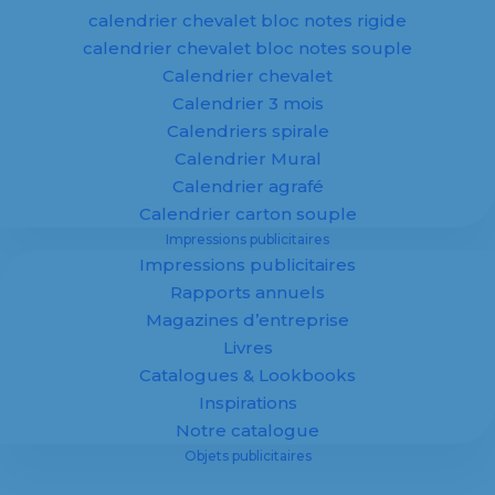
calendrier chevalet bloc notes rigide
En savoir plus
calendrier chevalet bloc notes souple
Calendrier chevalet
Calendrier 3 mois
Calendriers spirale
Calendrier Mural
Calendrier agrafé
Objets
Calendrier carton souple
Impressions publicitaires
publicitaires
Impressions publicitaires
Rapports annuels
personnalisés
Magazines d’entreprise
Livres
Catalogues & Lookbooks
Inspirations
Notre catalogue
Objets publicitaires