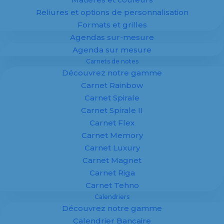
Reliures et options de personnalisation
Formats et grilles
Agendas sur-mesure
100 % personnalisé
Agenda sur mesure
Spécialiste de la fabrication d’
agendas
,
Carnets de notes
calendriers
et supports imprimés
Découvrez notre gamme
personnalisés pour entreprises, Margy
Imprimeur vous accompagne dans la
Carnet Rainbow
création de supports publicitaires sur
Carnet Spirale
mesure.
Carnet Spirale II
Carnet Flex
Agendas, calendriers et
carnets
adaptés à
Carnet Memory
votre image : offrez à vos clients un support
Carnet Luxury
utile, durable et visible toute l’année.
Carnet Magnet
✔ Fabrication 100 % personnalisée
Carnet Riga
✔ Maquette offerte
Carnet Tehno
✔ Impression professionnelle
Calendriers
✔ Adapté aux entreprises
Découvrez notre gamme
Calendrier Bancaire