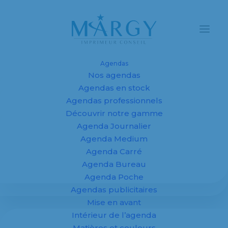
Agendas
Nos agendas
Agendas et
Agendas en stock
Agendas professionnels
calendriers
Découvrir notre gamme
Agenda Journalier
personnalisés
Agenda Medium
2027 pour
Agenda Carré
Agenda Bureau
entreprises,
Agenda Poche
Agendas publicitaires
fabricant sur
Mise en avant
mesure
Intérieur de l’agenda
Matières et couleurs