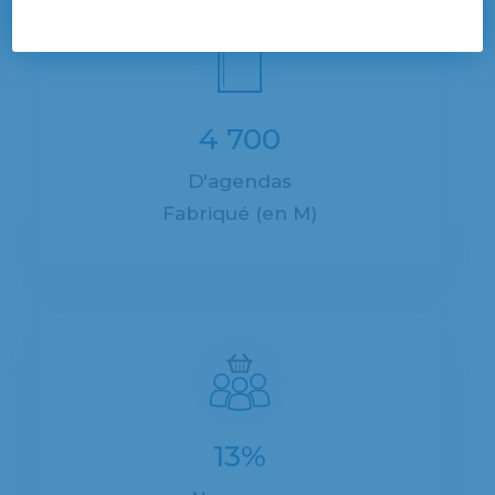
4 700
D'agendas
Fabriqué (en M)
13%