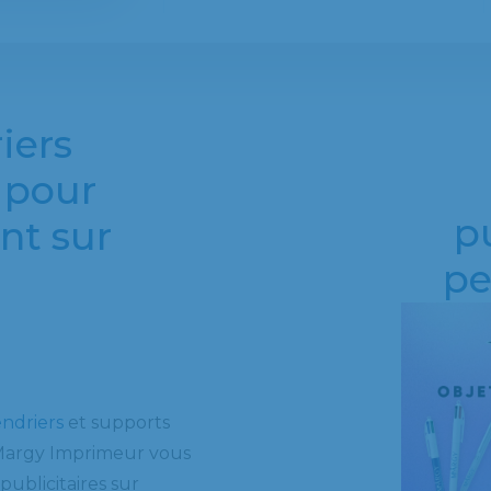
iers
 pour
pu
nt sur
pe
endriers
et supports
 Margy Imprimeur vous
ublicitaires sur