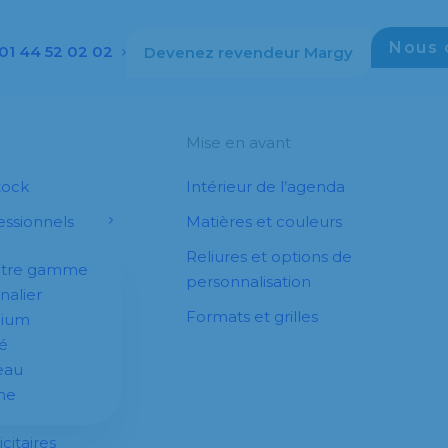
Nous 
01 44 52 02 02
Devenez revendeur Margy
Mise en avant
tock
Intérieur de l’agenda
ssionnels
Matières et couleurs
Reliures et options de
otre gamme
personnalisation
nalier
Formats et grilles
dium
é
eau
he
citaires