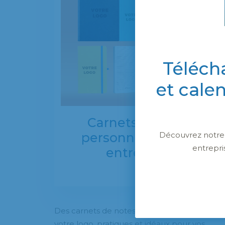
Téléch
et cale
Carnets de notes
Découvrez notre c
personnalisés pour
entrepri
entreprises
Des carnets de notes personnalisés avec
votre logo, pratiques et idéaux pour vos