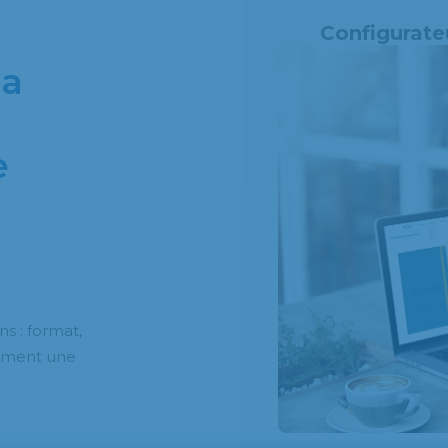
Configurate
da
e
s : format,
dement une