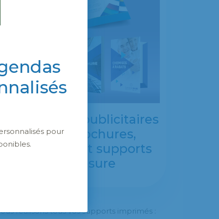
agendas
nnalisés
Impressions publicitaires
ersonnalisés pour
: flyers, brochures,
ponibles.
magazines et supports
sur mesure
ous réalisons tous vos supports imprimés :