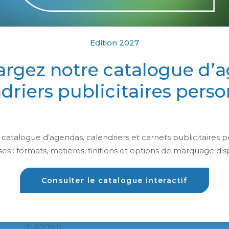
Edition 2027
argez notre catalogue d’
ndriers publicitaires perso
Calendriers publicitaires
atalogue d’agendas, calendriers et carnets publicitaires p
personnalisés
ses : formats, matières, finitions et options de marquage dis
Consulter le catalogue interactif
Offrez un calendrier publicitaire personnalisé,
un support efficace pour rester visible au
N
quotidien.