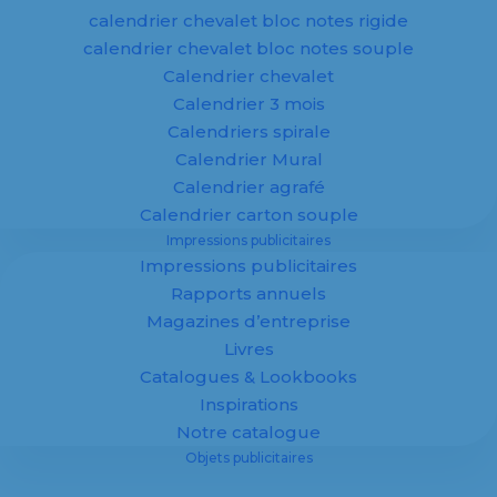
calendrier chevalet bloc notes rigide
En savoir plus
calendrier chevalet bloc notes souple
Calendrier chevalet
Calendrier 3 mois
Calendriers spirale
Calendrier Mural
Calendrier agrafé
Objets
Calendrier carton souple
Impressions publicitaires
publicitaires
Impressions publicitaires
Rapports annuels
personnalisés
Magazines d’entreprise
Livres
Catalogues & Lookbooks
Inspirations
Notre catalogue
Objets publicitaires