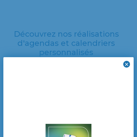
Découvrez nos réalisations
d'agendas et calendriers
personnalisés
×
Découvrez une
sélection de nos
dernières créations