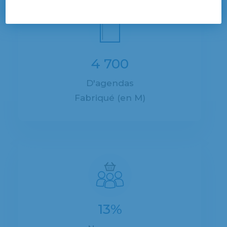
4 700
D'agendas
Fabriqué (en M)
13%