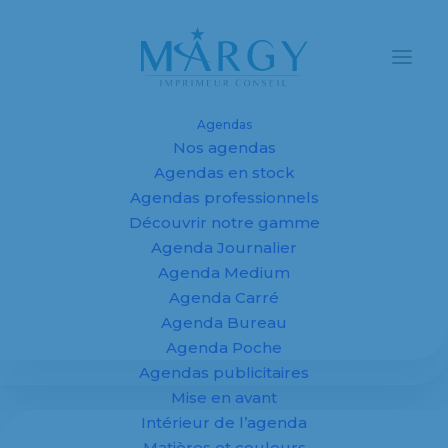
Agendas
Nos agendas
Agendas et
Agendas en stock
Agendas professionnels
calendriers
Découvrir notre gamme
Agenda Journalier
personnalisés
Agenda Medium
2027 pour
Agenda Carré
Agenda Bureau
entreprises,
Agenda Poche
Agendas publicitaires
fabricant sur
Mise en avant
mesure
Intérieur de l’agenda
Matières et couleurs