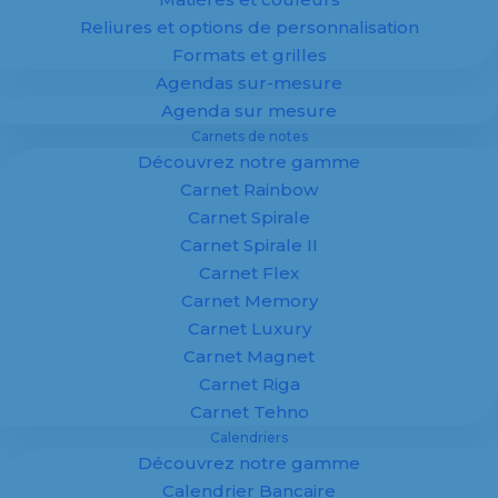
Reliures et options de personnalisation
Formats et grilles
Agendas sur-mesure
100 % personnalisé
Agenda sur mesure
Spécialiste de la fabrication d’
agendas
,
Carnets de notes
calendriers
et supports imprimés
Découvrez notre gamme
personnalisés pour entreprises, Margy
Imprimeur vous accompagne dans la
Carnet Rainbow
création de supports publicitaires sur
Carnet Spirale
mesure.
Carnet Spirale II
Carnet Flex
Agendas, calendriers et
carnets
adaptés à
Carnet Memory
votre image : offrez à vos clients un support
Carnet Luxury
utile, durable et visible toute l’année.
Carnet Magnet
✔ Fabrication 100 % personnalisée
Carnet Riga
✔ Maquette offerte
Carnet Tehno
✔ Impression professionnelle
Calendriers
✔ Adapté aux entreprises
Découvrez notre gamme
Calendrier Bancaire