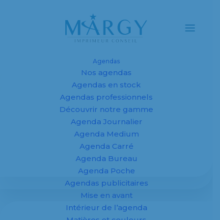
Agendas
Nos agendas
Agendas et
Agendas en stock
Agendas professionnels
calendriers
Découvrir notre gamme
Agenda Journalier
personnalisés
Agenda Medium
2027 pour
Agenda Carré
Agenda Bureau
entreprises,
Agenda Poche
Agendas publicitaires
fabricant sur
Mise en avant
mesure
Intérieur de l’agenda
Matières et couleurs