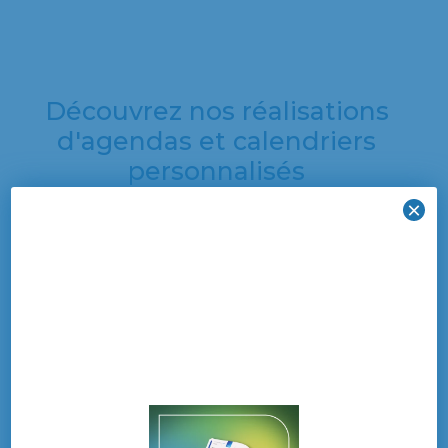
Découvrez nos réalisations
d'agendas et calendriers
personnalisés
×
Découvrez une
sélection de nos
dernières créations