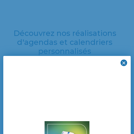
Découvrez nos réalisations
d'agendas et calendriers
personnalisés
×
Découvrez une
sélection de nos
dernières créations