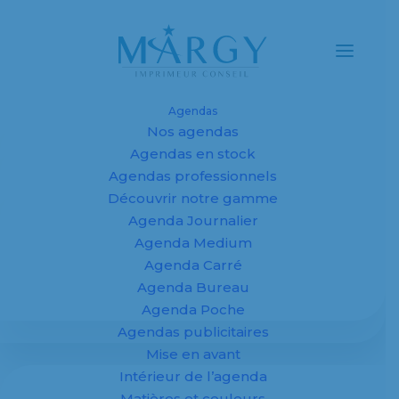
Agendas
Nos agendas
Agendas et
Agendas en stock
Agendas professionnels
calendriers
Découvrir notre gamme
Agenda Journalier
personnalisés
Agenda Medium
2027 pour
Agenda Carré
Agenda Bureau
entreprises,
Agenda Poche
Agendas publicitaires
fabricant sur
Mise en avant
mesure
Intérieur de l’agenda
Matières et couleurs