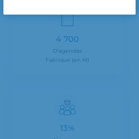
4 700
D'agendas
Fabriqué (en M)
13%