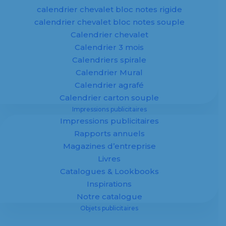
calendrier chevalet bloc notes rigide
En savoir plus
calendrier chevalet bloc notes souple
Calendrier chevalet
Calendrier 3 mois
Calendriers spirale
Calendrier Mural
Calendrier agrafé
Objets
Calendrier carton souple
Impressions publicitaires
publicitaires
Impressions publicitaires
Rapports annuels
personnalisés
Magazines d’entreprise
Livres
Catalogues & Lookbooks
Inspirations
Notre catalogue
Objets publicitaires