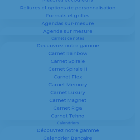
Reliures et options de personnalisation
Formats et grilles
Agendas sur-mesure
100 % personnalisé
Agenda sur mesure
Spécialiste de la fabrication d’
agendas
,
Carnets de notes
calendriers
et supports imprimés
Découvrez notre gamme
personnalisés pour entreprises, Margy
Imprimeur vous accompagne dans la
Carnet Rainbow
création de supports publicitaires sur
Carnet Spirale
mesure.
Carnet Spirale II
Carnet Flex
Agendas, calendriers et
carnets
adaptés à
Carnet Memory
votre image : offrez à vos clients un support
Carnet Luxury
utile, durable et visible toute l’année.
Carnet Magnet
✔ Fabrication 100 % personnalisée
Carnet Riga
✔ Maquette offerte
Carnet Tehno
✔ Impression professionnelle
Calendriers
✔ Adapté aux entreprises
Découvrez notre gamme
Calendrier Bancaire