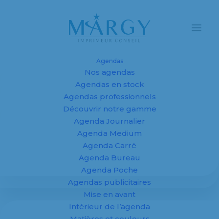
Agendas
Nos agendas
Agendas et
Agendas en stock
Agendas professionnels
calendriers
Découvrir notre gamme
Agenda Journalier
personnalisés
Agenda Medium
2027 pour
Agenda Carré
Agenda Bureau
entreprises,
Agenda Poche
Agendas publicitaires
fabricant sur
Mise en avant
mesure
Intérieur de l’agenda
Matières et couleurs