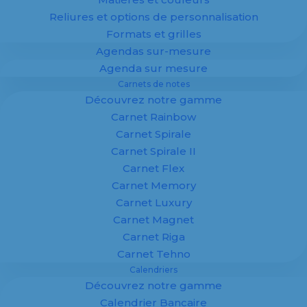
Reliures et options de personnalisation
Formats et grilles
Agendas sur-mesure
100 % personnalisé
Agenda sur mesure
Spécialiste de la fabrication d’
agendas
,
Carnets de notes
calendriers
et supports imprimés
Découvrez notre gamme
personnalisés pour entreprises, Margy
Imprimeur vous accompagne dans la
Carnet Rainbow
création de supports publicitaires sur
Carnet Spirale
mesure.
Carnet Spirale II
Carnet Flex
Agendas, calendriers et
carnets
adaptés à
Carnet Memory
votre image : offrez à vos clients un support
Carnet Luxury
utile, durable et visible toute l’année.
Carnet Magnet
✔ Fabrication 100 % personnalisée
Carnet Riga
✔ Maquette offerte
Carnet Tehno
✔ Impression professionnelle
Calendriers
✔ Adapté aux entreprises
Découvrez notre gamme
Calendrier Bancaire