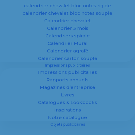
calendrier chevalet bloc notes rigide
En savoir plus
calendrier chevalet bloc notes souple
Calendrier chevalet
Calendrier 3 mois
Calendriers spirale
Calendrier Mural
Calendrier agrafé
Objets
Calendrier carton souple
Impressions publicitaires
publicitaires
Impressions publicitaires
Rapports annuels
personnalisés
Magazines d’entreprise
Livres
Catalogues & Lookbooks
Inspirations
Notre catalogue
Objets publicitaires