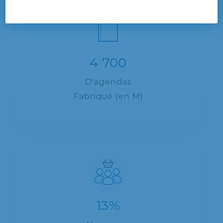
4 700
D'agendas
Fabriqué (en M)
13%