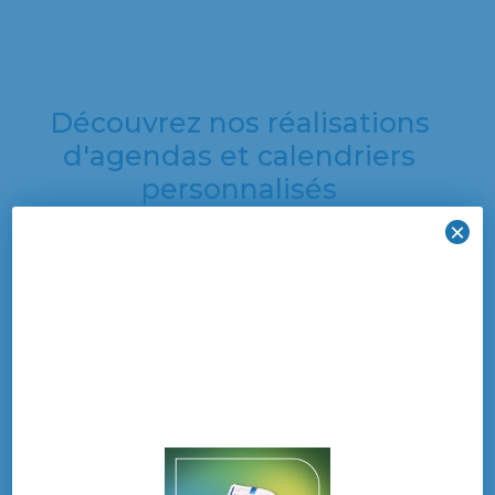
Découvrez nos réalisations
d'agendas et calendriers
personnalisés
×
Découvrez une
sélection de nos
dernières créations